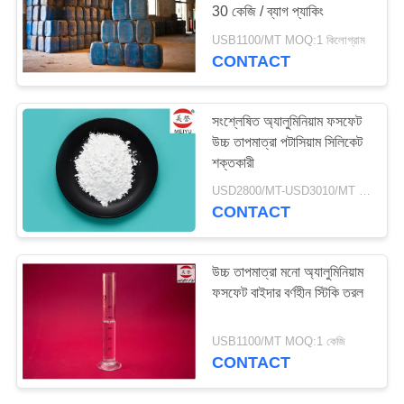
30 কেজি / ব্যাগ প্যাকিং
ম্যাপ
USB1100/MT MOQ:1 কিলোগ্রাম
CONTACT
37
PRIVACY
উচ্চ তাপমাত্রা প্রতিরোধক
POLICY
সংশ্লেষিত অ্যালুমিনিয়াম ফসফেট
সামগ্রী
উচ্চ তাপমাত্রা পটাসিয়াম সিলিকেট
শক্তকারী
USD2800/MT-USD3010/MT MOQ:1 কিলোগ্রাম
CONTACT
127
উচ্চ তাপমাত্রা মনো অ্যালুমিনিয়াম
অ্যালুমিনিয়াম
ফসফেট বাইদার বর্ণহীন স্টিকি তরল
ত্রিপোলিফসফেট
USB1100/MT MOQ:1 কেজি
CONTACT