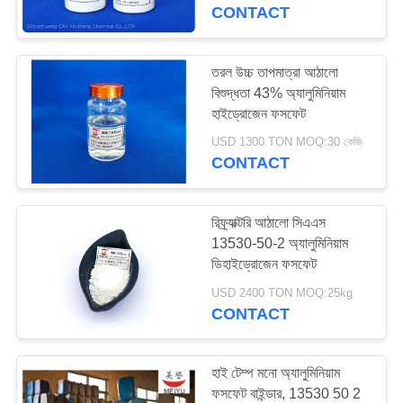
CONTACT
গুণমান
নিয়ন্ত্রণ
তরল উচ্চ তাপমাত্রা আঠালো
25
বিশুদ্ধতা 43% অ্যালুমিনিয়াম
হাইড্রোজেন ফসফেট
আমাদের
জিংক ফসফটিং কেমিক্যালস
USD 1300 TON MOQ:30 কেজি
সাথে
CONTACT
যোগাযোগ
রিফ্র্যাক্টরি আঠালো সিএএস
একটি
13530-50-2 অ্যালুমিনিয়াম
ডিহাইড্রোজেন ফসফেট
31
উদ্ধৃতি
USD 2400 TON MOQ:25kg
অনুরোধ
CONTACT
জিংক অক্সফসফেট
করুন
হাই টেম্প মনো অ্যালুমিনিয়াম
সাইট
ফসফেট বাইন্ডার, 13530 50 2