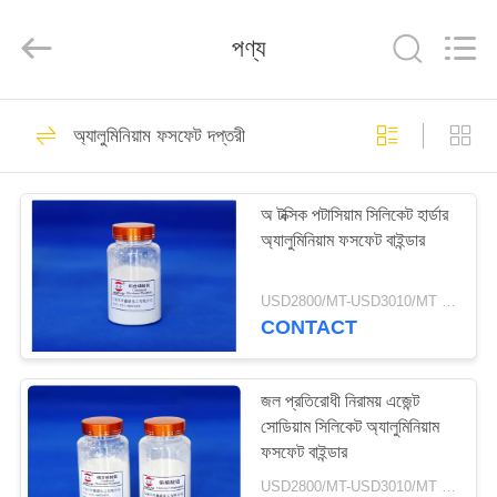
chemical
co.,ltd.
All
Rights
পণ্য
Reserved.
Developed
by
ECER
বাড়ি
76
অ্যালুমিনিয়াম ফসফেট দপ্তরী
দস্তা ফসফেট রঙ্গক
পণ্য
অ টক্সিক পটাসিয়াম সিলিকেট হার্ডার
অ্যালুমিনিয়াম ফসফেট বাইন্ডার
ভিডিও
USD2800/MT-USD3010/MT MOQ:1 কিলোগ্রাম
আমাদের
CONTACT
108
সম্বন্ধে
জল প্রতিরোধী নিরাময় এজেন্ট
দস্তা ফসফেট
সোডিয়াম সিলিকেট অ্যালুমিনিয়াম
কারখানা
ফসফেট বাইন্ডার
পরিদর্শন
USD2800/MT-USD3010/MT MOQ:5 টন