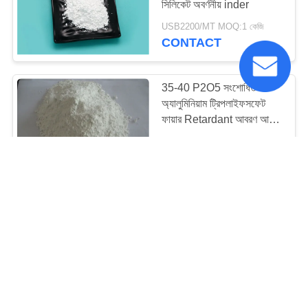
সিলিকেট অবর্ণনীয় inder
49
USB2200/MT MOQ:1 কেজি
অ্যালুমিনিয়াম
CONTACT
ডাইহাইড্রোজেন
35-40 P2O5 সংশোধিত
ট্রাইফসফেট
অ্যালুমিনিয়াম ট্রিপলাইফসফেট
ফায়ার Retardant আবরণ আন্টি-
রুস্ট
USB2200/MT MOQ:1 কেজি
CONTACT
119
বিরোধী ক্ষয়কারী রঙ্গক
CAS 7784-30-7
অ্যালুমিনিয়াম মেটাফস্ফেট শিল্প
গ্রেড রাসায়নিক সাদা সাদা রঙ
USB2200/MT MOQ:1 কেজি
CONTACT