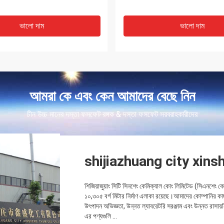
ভালো দাম
ভালো দাম
আমরা কে এবং কেন আমাদের বেছে নিন
চীন উচ্চ মানের দস্তা ফসফেট রঙ্গক & দস্তা ফসফেট সরবরাহকারীদের
shijiazhuang city xins
শিজিয়াজুয়াং সিটি সিনশেং কেমিক্যাল কোং লিমিটেড (সিএনশেং কে
১০,৩০৫ বর্গ মিটার নির্মাণ এলাকা রয়েছে।আমাদের কোম্পানির কা
উৎপাদন অভিজ্ঞতা, উন্নত ল্যাবরেটরি সরঞ্জাম এবং উন্নত র
এর পণ্যগুলি ...