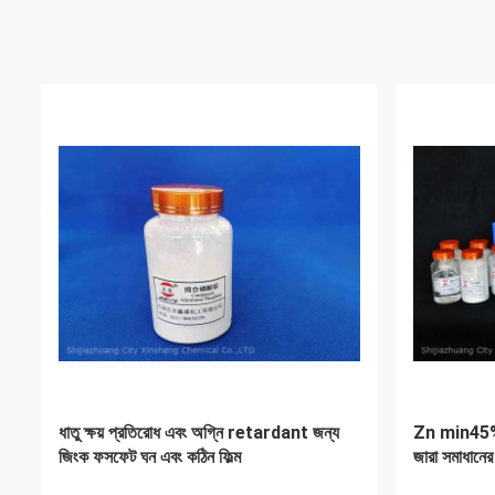
উচ্চ বিশুদ্ধতা 99.9% জিং ফসফটিং কেমিক্যালস
পেশাদার অ্যাল
ফসফরিক এসিড জং চিকিত্সা
বিপদাশঙ্কা