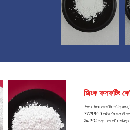
জিংক ফসফটিং কে
বিশুদ্ধ জিংক ফসফেটিং কেমিক্যালস, ই
7779 90 0 ফাইন জিং ফসফেট জল
উচ্চ PO4 দস্তা ফসফেটিং কেমিক্যাল