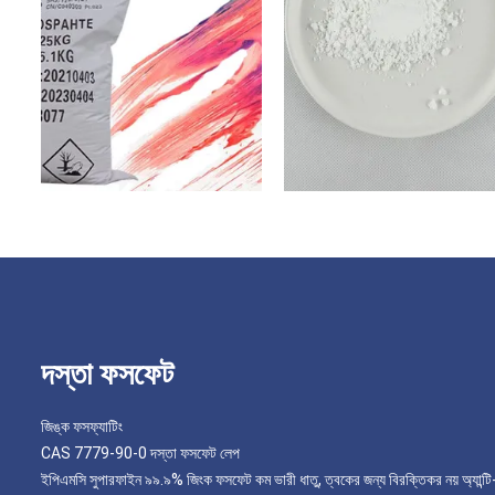
দস্তা ফসফেট
জিঙ্ক ফসফ্যাটিং
CAS 7779-90-0 দস্তা ফসফেট লেপ
ইপিএমসি সুপারফাইন ৯৯.৯% জিংক ফসফেট কম ভারী ধাতু, ত্বকের জন্য বিরক্তিকর নয় অ্যান্টি-র