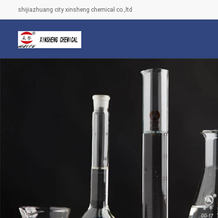
shijiazhuang city xinsheng chemical co.,ltd