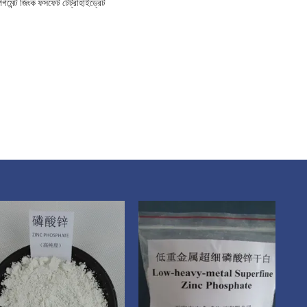
গমেন্ট জিংক ফসফেট টেট্রাহাইড্রেট