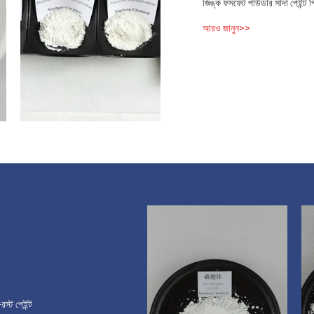
জিঙ্ক ফসফেট পাউডার সাদা পেইন্ট পি
আরও জানুন>>
স্ট পেইন্ট