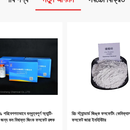
ুমিনিয়াম ডায়াগ্রিডেন ফসফেট অবাধ্য
7784-30-7 সমৃদ্ধ অ্যালুমিনিয়াম ফস
 তরল 13530-50-2
সিলিকেট ফার্মিং এজেন্ট