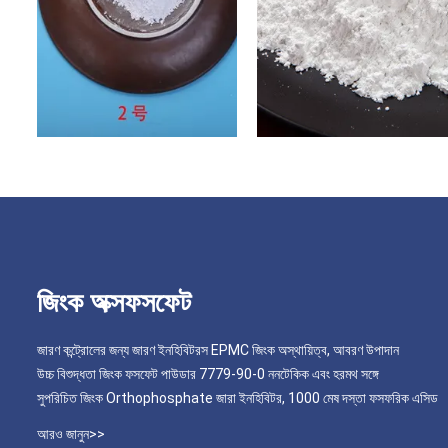
জিংক অক্সফসফেট
জারণ কন্ট্রোলের জন্য জারণ ইনহিবিটরস EPMC জিংক অস্থায়িত্ব, আবরণ উপাদান
উচ্চ বিশুদ্ধতা জিংক ফসফেট পাউডার 7779-90-0 ননটেকিক এবং হরমথ সঙ্গে
সুপরিচিত জিংক Orthophosphate জারা ইনহিবিটর, 1000 মেষ দস্তা ফসফরিক এসিড
আরও জানুন>>