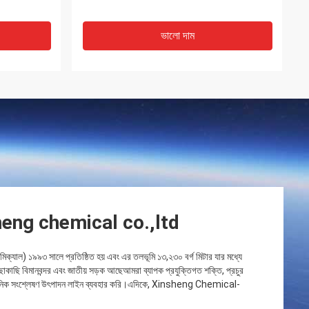
ভালো দাম
heng chemical co.,ltd
মিক্যাল) ১৯৯৩ সালে প্রতিষ্ঠিত হয় এবং এর তলভূমি ১৩,২৩০ বর্গ মিটার যার মধ্যে
ছাকাছি বিমানবন্দর এবং জাতীয় সড়ক আছেআমরা ব্যাপক প্রযুক্তিগত শক্তি, প্রচুর
াসায়নিক সংশ্লেষণ উৎপাদন লাইন ব্যবহার করি।এদিকে, Xinsheng Chemical-