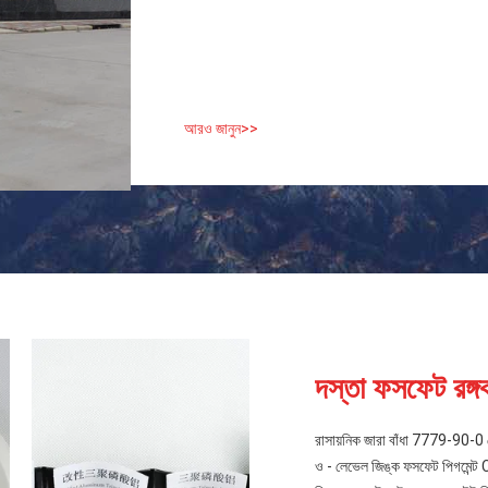
আরও জানুন>>
দস্তা ফসফেট রঙ্গ
রাসায়নিক জারা বাঁধা 7779-90-0 পেইন্
ও - লেভেল জিঙ্ক ফসফেট পিগমেন্ট 