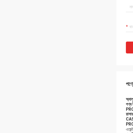
পণ্য
অ্যা
পণ্য
PR
রাসায
CAS
PR
এজেন্