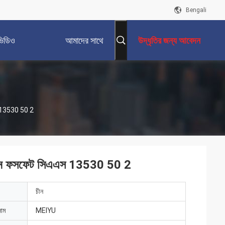
Bengali
ভিডিও
আমাদের সাথে
উদ্ধৃতির জন্য আবেদন
যোগাযোগ করুন
এস 13530 50 2
্রোজেন ফসফেট সিএএস 13530 50 2
চীন
নাম
MEIYU