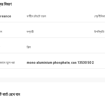
যের বিবরণ
reance
বর্ণহীন চটচটে তরল
শ্রেণীবিভ
োগ
দপ্তরী
উপস্থিতি
ড
শিল্প
ষভাবে তুলে ধরা
mono aluminium phosphate
,
cas 13530 50 2
 বার্তা রেখে যান