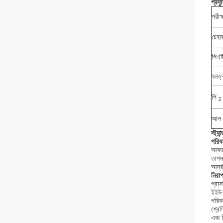
প্রয
পরীক
চেহা
পিএই
ঘনত্
পি
2
আল
স্ট্যা
পরিব
আবহাও
তাপমা
আর্দ
নিরা
প্রাস
ইইউ স
পরিব
শ্রেণ
এবং 