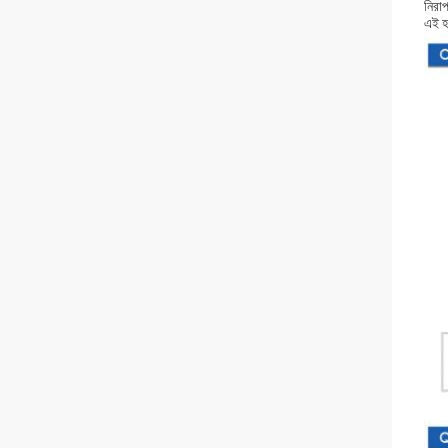
নিরা
এই হস