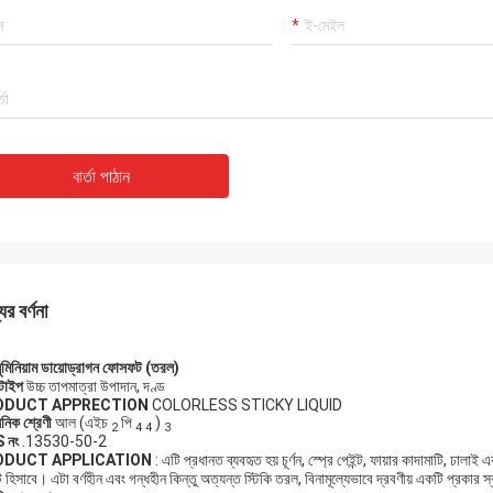
বার্তা পাঠান
ের বর্ণনা
লুমিনিয়াম ডায়োড্রাগন ফোসফট (তরল)
 টাইপ
উচ্চ তাপমাত্রা উপাদান, দণ্ড
ODUCT APPRECTION
COLORLESS STICKY LIQUID
়নিক শ্রেণী
আল (এইচ
পি
)
2
4 4
3
 নং
.13530-50-2
ODUCT APPLICATION
: এটি প্রধানত ব্যবহৃত হয় চূর্ণন, স্প্রে পেইন্ট, ফায়ার কাদামাটি, ঢা
ট হিসাবে। এটা বর্ণহীন এবং গন্ধহীন কিন্তু অত্যন্ত স্টিকি তরল, বিনামূল্যেভাবে দ্রবণীয় একটি প্রকার স