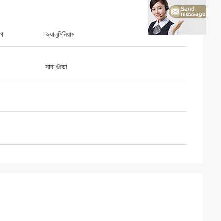
াগ
অ্যালুমিনিয়াম
সাদা গুঁড়ো