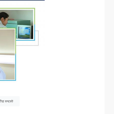
িয়া ফসফেট