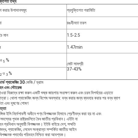
ুক্তিগত তথ্য
্ষা করার উপাদানসমূহ
প্রযুক্তিগত পরামিতি
রা
রঙহীনতা তরল
চ মান
1.5-2.5
ব
1.47min
ও
%
5
মোট সামগ্রী
37-43%
ও
%
2
3
ন্ডার্ড প্যাকেজিং 30
কেজি / ড্রাম
হন এবং স্টোরেজ
য়া বিরুদ্ধে রক্ষা করুন একটি শুষ্ক জায়গায় সংরক্ষণ করুন এবং চরম বিপর্যয়ের এড়াতে
ত্রা। খোলা প্যাকেজিং জন্য বিশেষ অবস্থার: বন্ধ করার জন্য ব্যবহার করার পর বন্ধ ব্যাগ
্রতা এবং দূষণের শোষণ
পত্তা
ঙ্গিক ইসি নির্দেশাবলী অধীনে পণ্য বিপজ্জনক হিসাবে শ্রেণীবদ্ধ করা হয় না এবং
দস্যের পৃথক রাষ্ট্রগুলিতে বৈধ জাতীয় প্রবিধান। এইটা না
হন প্রবিধান অনুযায়ী বিপজ্জনক। ইইউ বাইরে দেশ, সম্মতি
িবদ্ধ, প্যাকেজিং, লেবেল সংক্রান্ত সম্পর্কিত জাতীয় আইন
বিপজ্জনক পদার্থের পরিবহন নিশ্চিত করা আবশ্যক।