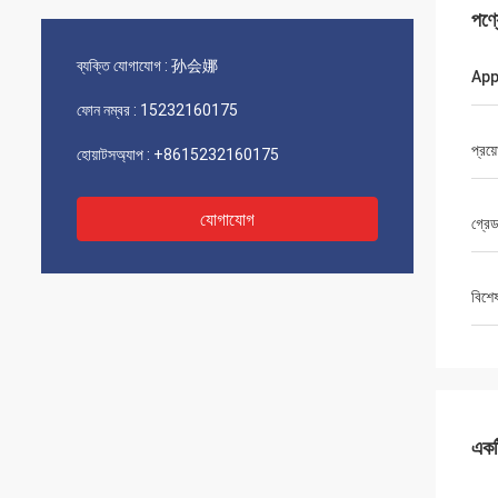
পণ্
ব্যক্তি যোগাযোগ :
孙会娜
App
ফোন নম্বর :
15232160175
প্রয়
হোয়াটসঅ্যাপ :
+8615232160175
যোগাযোগ
গ্রে
বিশে
একটি