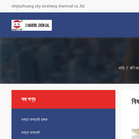
shijiazhuang city xinsheng chemical co.,ltd
বাড়ি
/
মণি অ্
সব পণ্য
বি
দস্তা ফসফেট রঙ্গক
দস্তা ফসফেট