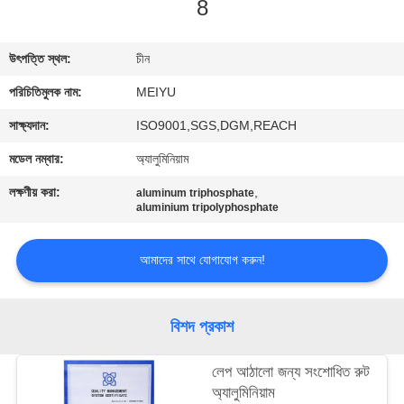
8
গুণমান
উৎপত্তি স্থল:
চীন
নিয়ন্ত্রণ
পরিচিতিমুলক নাম:
MEIYU
আমাদের
সাক্ষ্যদান:
ISO9001,SGS,DGM,REACH
সাথে
মডেল নম্বার:
অ্যালুমিনিয়াম
যোগাযোগ
লক্ষণীয় করা:
,
aluminum triphosphate
aluminium tripolyphosphate
একটি
আমাদের সাথে যোগাযোগ করুন!
উদ্ধৃতি
অনুরোধ
বিশদ প্রকাশ
করুন
লেপ আঠালো জন্য সংশোধিত রুট
সাইট
অ্যালুমিনিয়াম