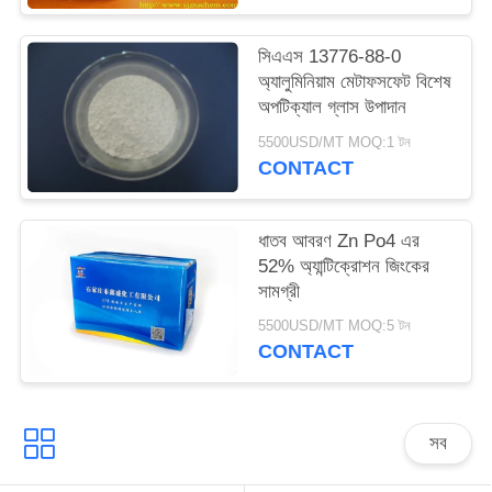
ম্যাপ
সিএএস 13776-88-0
অ্যালুমিনিয়াম মেটাফসফেট বিশেষ
PRIVACY
অপটিক্যাল গ্লাস উপাদান
POLICY
5500USD/MT MOQ:1 টন
CONTACT
ধাতব আবরণ Zn Po4 এর
52% অ্যান্টিক্রোশন জিংকের
সামগ্রী
5500USD/MT MOQ:5 টন
CONTACT
সব