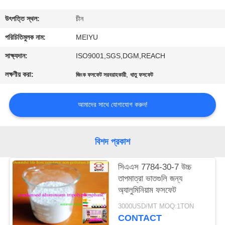
গুণমান
উৎপত্তি স্থল:
চীন
নিয়ন্ত্রণ
পরিচিতিমুলক নাম:
MEIYU
সাক্ষ্যদান:
ISO9001,SGS,DGM,REACH
আমাদের
লক্ষণীয় করা:
,
জিংক ফসফেট সরবরাহকারী
ধাতু ফসফেট
সাথে
যোগাযোগ
আমাদের সাথে যোগাযোগ করুন!
একটি
বিশদ প্রকাশ
উদ্ধৃতি
সিএএস 7784-30-7 উচ্চ
অনুরোধ
তাপমাত্রা ভাতগুলি জন্য
করুন
অ্যালুমিনিয়াম ফসফেট
3000USD/MT MOQ:1TON
CONTACT
সাইট