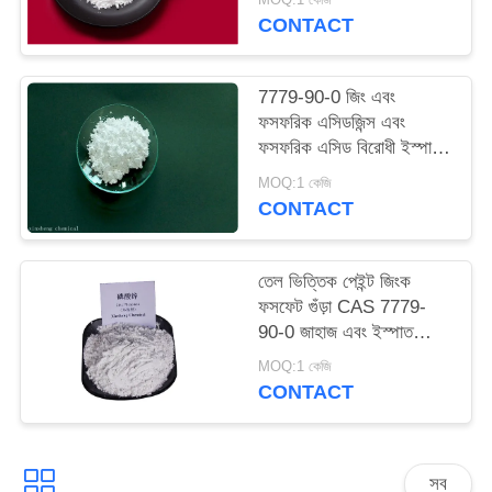
ম্যাপ
CONTACT
PRIVACY
7779-90-0 জিং এবং
ফসফরিক এসিডজিন্স এবং
POLICY
ফসফরিক এসিড বিরোধী ইস্পাত
জন্য ক্ষয়কারী পেইন্ট
MOQ:1 কেজি
CONTACT
তেল ভিত্তিক পেইন্ট জিংক
ফসফেট গুঁড়া CAS 7779-
90-0 জাহাজ এবং ইস্পাত
কাঠামো সংরক্ষণ করুন
MOQ:1 কেজি
CONTACT
সব