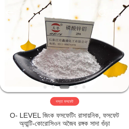
chemical
co.,ltd.
All
Rights
Reserved.
Developed
by
ECER
বাড়ি
পণ্য
ভিডিও
আমাদের
সম্বন্ধে
দস্তা ফসফেট
কারখানা
O- LEVEL জিংক ফসফেটিং রাসায়নিক, ফসফেট
পরিদর্শন
অ্যান্টি-কোরোসিওন অজৈব রঙ্গক সাদা গুঁড়া