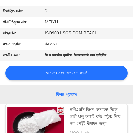
গুণমান
উৎপত্তি স্থল:
চীন
নিয়ন্ত্রণ
পরিচিতিমুলক নাম:
MEIYU
সাক্ষ্যদান:
ISO9001,SGS,DGM,REACH
আমাদের
মডেল নম্বার:
ণ-স্তরের
সাথে
লক্ষণীয় করা:
,
জিংক ফসফরিক অ্যাসিড
জিংক ফসফেট জারা ইনহিবিটর
যোগাযোগ
আমাদের সাথে যোগাযোগ করুন!
একটি
উদ্ধৃতি
বিশদ প্রকাশ
অনুরোধ
ইপিএমসি জিংক ফসফেট নিম্ন
করুন
ভারী ধাতু অ্যান্টি-রস্ট পেইন্ট দিয়ে
জল পেইন্ট উত্পাদন জন্য
সাইট
MOQ:1 কেজি