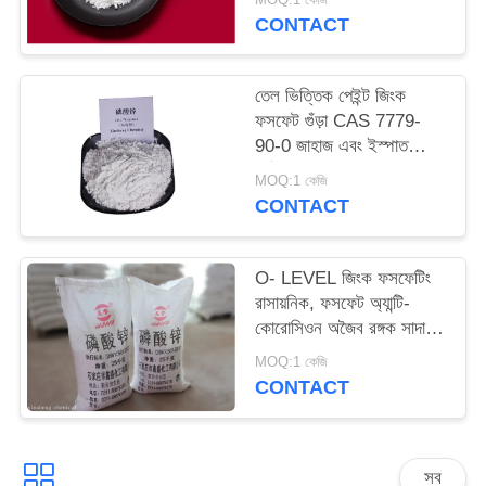
ম্যাপ
CONTACT
PRIVACY
তেল ভিত্তিক পেইন্ট জিংক
ফসফেট গুঁড়া CAS 7779-
POLICY
90-0 জাহাজ এবং ইস্পাত
কাঠামো সংরক্ষণ করুন
MOQ:1 কেজি
CONTACT
O- LEVEL জিংক ফসফেটিং
রাসায়নিক, ফসফেট অ্যান্টি-
কোরোসিওন অজৈব রঙ্গক সাদা
গুঁড়া
MOQ:1 কেজি
CONTACT
সব