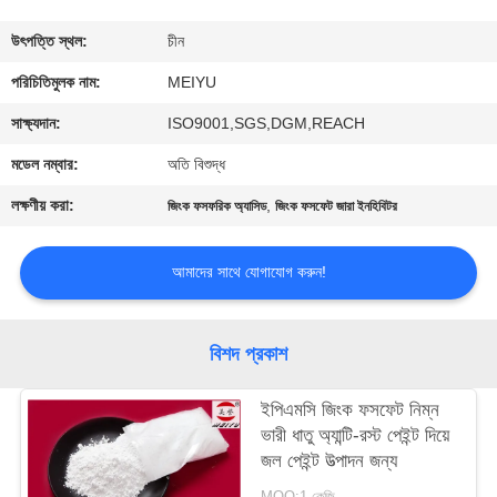
গুণমান
উৎপত্তি স্থল:
চীন
নিয়ন্ত্রণ
পরিচিতিমুলক নাম:
MEIYU
সাক্ষ্যদান:
ISO9001,SGS,DGM,REACH
আমাদের
মডেল নম্বার:
অতি বিশুদ্ধ
সাথে
লক্ষণীয় করা:
,
জিংক ফসফরিক অ্যাসিড
জিংক ফসফেট জারা ইনহিবিটর
যোগাযোগ
আমাদের সাথে যোগাযোগ করুন!
একটি
উদ্ধৃতি
বিশদ প্রকাশ
অনুরোধ
ইপিএমসি জিংক ফসফেট নিম্ন
করুন
ভারী ধাতু অ্যান্টি-রস্ট পেইন্ট দিয়ে
জল পেইন্ট উত্পাদন জন্য
সাইট
MOQ:1 কেজি