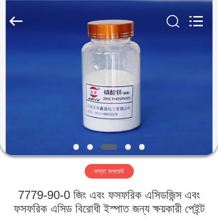
xinsheng
chemical
co.,ltd.
All
Rights
Reserved.
Developed
by
বাড়ি
ECER
পণ্য
ভিডিও
আমাদের
সম্বন্ধে
দস্তা ফসফেট
কারখানা
7779-90-0 জিং এবং ফসফরিক এসিডজিন্স এবং
পরিদর্শন
ফসফরিক এসিড বিরোধী ইস্পাত জন্য ক্ষয়কারী পেইন্ট