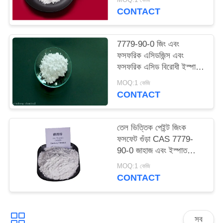
ম্যাপ
CONTACT
PRIVACY
7779-90-0 জিং এবং
ফসফরিক এসিডজিন্স এবং
POLICY
ফসফরিক এসিড বিরোধী ইস্পাত
জন্য ক্ষয়কারী পেইন্ট
MOQ:1 কেজি
CONTACT
তেল ভিত্তিক পেইন্ট জিংক
ফসফেট গুঁড়া CAS 7779-
90-0 জাহাজ এবং ইস্পাত
কাঠামো সংরক্ষণ করুন
MOQ:1 কেজি
CONTACT
সব