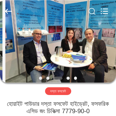
chemical
co.,ltd.
All
Rights
Reserved.
Developed
by
ECER
বাড়ি
পণ্য
ভিডিও
আমাদের
সম্বন্ধে
দস্তা ফসফেট
কারখানা
হোয়াইট পাউডার দস্তা ফসফেট হাইড্রেট, ফসফরিক
পরিদর্শন
এসিড জং চিকিত্সা 7779-90-0