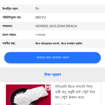
গুণমান
উৎপত্তি স্থল:
চীন
নিয়ন্ত্রণ
পরিচিতিমুলক নাম:
MEIYU
সাক্ষ্যদান:
ISO9001,SGS,DGM,REACH
আমাদের
মডেল নম্বার:
ণ-স্তরের
সাথে
লক্ষণীয় করা:
,
জিংক হাইড্রোজেন ফসফেট
জিংক ফসফরিক অ্যাসিড
যোগাযোগ
আমাদের সাথে যোগাযোগ করুন!
একটি
উদ্ধৃতি
বিশদ প্রকাশ
অনুরোধ
ইপিএমসি জিংক ফসফেট নিম্ন
করুন
ভারী ধাতু অ্যান্টি-রস্ট পেইন্ট দিয়ে
জল পেইন্ট উত্পাদন জন্য
সাইট
MOQ:1 কেজি