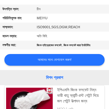
গুণমান
উৎপত্তি স্থল:
চীন
নিয়ন্ত্রণ
পরিচিতিমুলক নাম:
MEIYU
সাক্ষ্যদান:
ISO9001,SGS,DGM,REACH
আমাদের
মডেল নম্বার:
অতি মিহি
সাথে
লক্ষণীয় করা:
,
জিংক হাইড্রোজেন ফসফেট
জিংক ফসফেট জারা ইনহিবিটর
যোগাযোগ
আমাদের সাথে যোগাযোগ করুন!
একটি
উদ্ধৃতি
বিশদ প্রকাশ
অনুরোধ
ইপিএমসি জিংক ফসফেট নিম্ন
করুন
ভারী ধাতু অ্যান্টি-রস্ট পেইন্ট দিয়ে
জল পেইন্ট উত্পাদন জন্য
সাইট
MOQ:1 কেজি