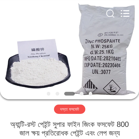
chemical
co.,ltd.
All
Rights
Reserved.
Developed
by
ECER
বাড়ি
পণ্য
ভিডিও
আমাদের
সম্বন্ধে
দস্তা ফসফেট
কারখানা
অ্যান্টি-রস্ট পেইন্ট সুপার ফাইন জিংক ফসফেট 800
পরিদর্শন
জাল ক্ষয় প্রতিরোধক পেইন্ট এবং লেপ জন্য