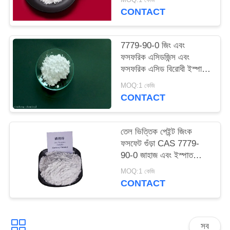
ম্যাপ
CONTACT
PRIVACY
7779-90-0 জিং এবং
ফসফরিক এসিডজিন্স এবং
POLICY
ফসফরিক এসিড বিরোধী ইস্পাত
জন্য ক্ষয়কারী পেইন্ট
MOQ:1 কেজি
CONTACT
তেল ভিত্তিক পেইন্ট জিংক
ফসফেট গুঁড়া CAS 7779-
90-0 জাহাজ এবং ইস্পাত
কাঠামো সংরক্ষণ করুন
MOQ:1 কেজি
CONTACT
সব