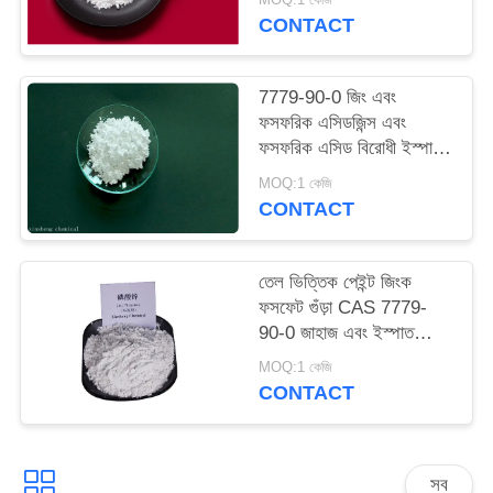
ম্যাপ
CONTACT
PRIVACY
7779-90-0 জিং এবং
ফসফরিক এসিডজিন্স এবং
POLICY
ফসফরিক এসিড বিরোধী ইস্পাত
জন্য ক্ষয়কারী পেইন্ট
MOQ:1 কেজি
CONTACT
তেল ভিত্তিক পেইন্ট জিংক
ফসফেট গুঁড়া CAS 7779-
90-0 জাহাজ এবং ইস্পাত
কাঠামো সংরক্ষণ করুন
MOQ:1 কেজি
CONTACT
সব