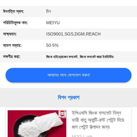
গুণমান
উৎপত্তি স্থল:
চীন
নিয়ন্ত্রণ
পরিচিতিমুলক নাম:
MEIYU
সাক্ষ্যদান:
ISO9001,SGS,DGM,REACH
আমাদের
মডেল নম্বার:
50.5%
সাথে
লক্ষণীয় করা:
,
জিংক হাইড্রোজেন ফসফেট
জিংক ফসফেট জারা ইনহিবিটর
যোগাযোগ
আমাদের সাথে যোগাযোগ করুন!
একটি
উদ্ধৃতি
বিশদ প্রকাশ
অনুরোধ
ইপিএমসি জিংক ফসফেট নিম্ন
করুন
ভারী ধাতু অ্যান্টি-রস্ট পেইন্ট দিয়ে
জল পেইন্ট উত্পাদন জন্য
সাইট
MOQ:1 কেজি