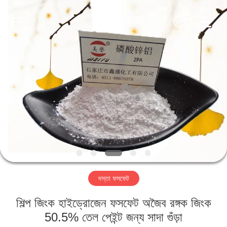
chemical
co.,ltd.
All
Rights
Reserved.
Developed
by
ECER
বাড়ি
পণ্য
ভিডিও
আমাদের
সম্বন্ধে
দস্তা ফসফেট
কারখানা
শিল্প জিংক হাইড্রোজেন ফসফেট অজৈব রঙ্গক জিংক
পরিদর্শন
50.5% তেল পেইন্ট জন্য সাদা গুঁড়া