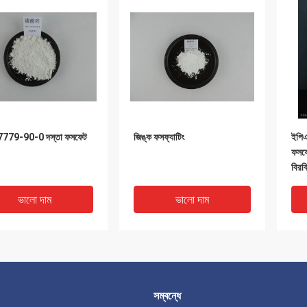
779-90-0 দস্তা ফসফেট
জিঙ্ক ফসফ্যাটিং
ইপিএ
ফসফে
বিরক্
ভালো দাম
ভালো দাম
সম্বন্ধে