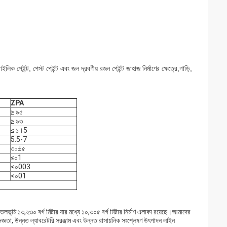
পেইন্ট, পেস্ট পেইন্ট এবং জল দ্রবণীয় রজন পেইন্ট জাহাজ নির্মাণের ক্ষেত্রে,গাড়ি,
ZPA
≥ ৯৫
≥ ৯৩
≤ ১।5
5.5-7
৩০±৫
≤০1
<০003
<০01
তলভূমি ১৩,২৩০ বর্গ মিটার যার মধ্যে ১০,৩০৫ বর্গ মিটার নির্মাণ এলাকা রয়েছে।আমাদের
জ্ঞতা, উন্নত ল্যাবরেটরি সরঞ্জাম এবং উন্নত রাসায়নিক সংশ্লেষণ উৎপাদন লাইন