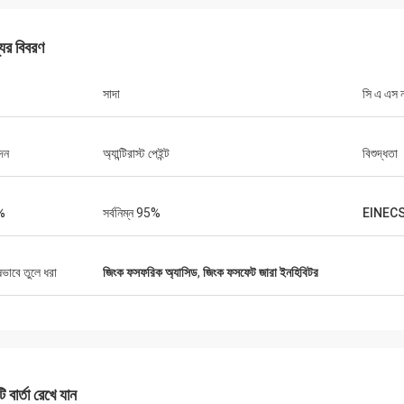
যের বিবরণ
সাদা
সি এ এস 
দন
অ্যান্টিরাস্ট পেইন্ট
বিশুদ্ধতা
%
সর্বনিম্ন 95%
EINECS
ষভাবে তুলে ধরা
জিংক ফসফরিক অ্যাসিড
,
জিংক ফসফেট জারা ইনহিবিটর
 বার্তা রেখে যান