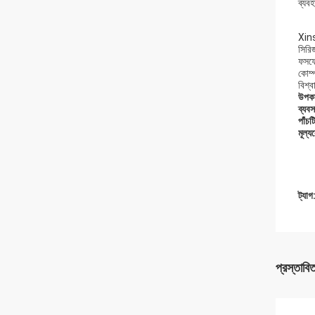
ব্যব
Xins
সিরিজ
ফসফে
কোম্প
বিশ্ব
উপকা
ব্যবস
পাঁচট
মূল্য
ট্যাগ
প্রস্তাবি