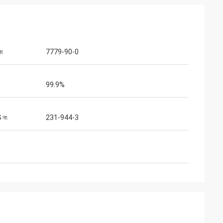
নং
7779-90-0
99.9%
 নং
231-944-3