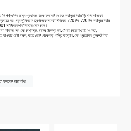
নি পণ্যগুলির মধ্যে প্রধানত জিংক ফসফেট সিরিজ,অ্যালুমিনিয়াম ট্রিপলিফোসফেট
 ব্যবহৃত হয়।অ্যালুমিনিয়াম ট্রিপলিফোসফেট সিরিজের 720 টন, 720 টন অ্যালুমিনিয়াম
1 সার্টিফিকেশন সিস্টেম মেনে চলে।
" কার্যকর, সৎ এবং বিশ্বস্ত, মানের উদ্দেশ্য জয়,এগিয়ে নিয়ে যাওয়া: "একতা,
 যাওয়ার চেষ্টা করুন, যাতে ছোট থেকে বড় পর্যন্ত উদ্যোগ,এবং প্রতিদিন পুনরুজ্জীবিত.
তা ফসফেট জারা বাঁধা