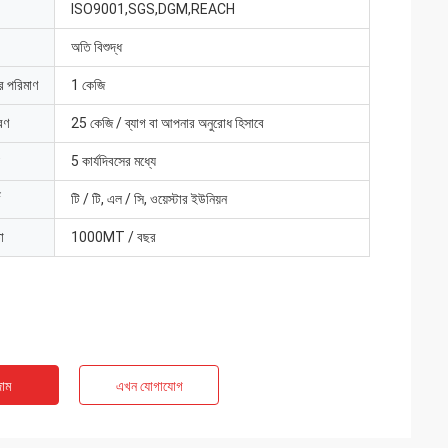
ISO9001,SGS,DGM,REACH
অতি বিশুদ্ধ
ার পরিমাণ
1 কেজি
রণ
25 কেজি / ব্যাগ বা আপনার অনুরোধ হিসাবে
5 কার্যদিবসের মধ্যে
টি / টি, এল / সি, ওয়েস্টার ইউনিয়ন
া
1000MT / বছর
াম
এখন যোগাযোগ