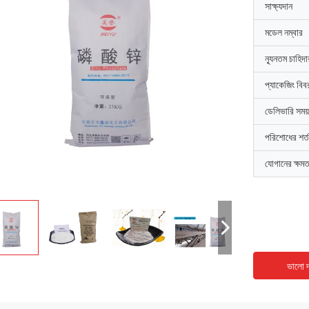
সাক্ষ্যদান
মডেল নম্বার
ন্যূনতম চাহিদ
প্যাকেজিং বিব
ডেলিভারি সময়
পরিশোধের শর্ত
যোগানের ক্ষমত
ভালো দ