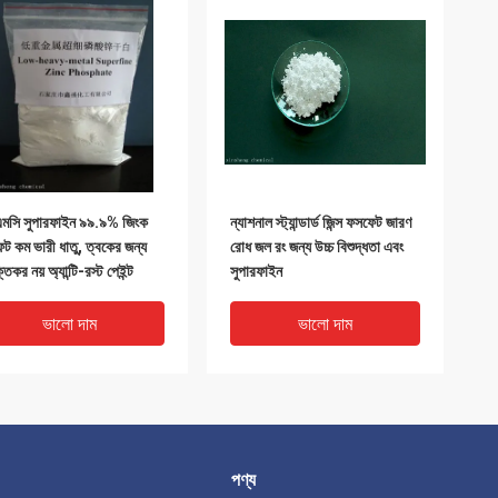
মসি সুপারফাইন ৯৯.৯% জিংক
ন্যাশনাল স্ট্যান্ডার্ড জিন্স ফসফেট জারণ
ট কম ভারী ধাতু, ত্বকের জন্য
রোধ জল রং জন্য উচ্চ বিশুদ্ধতা এবং
তিকর নয় অ্যান্টি-রস্ট পেইন্ট
সুপারফাইন
ভালো দাম
ভালো দাম
পণ্য