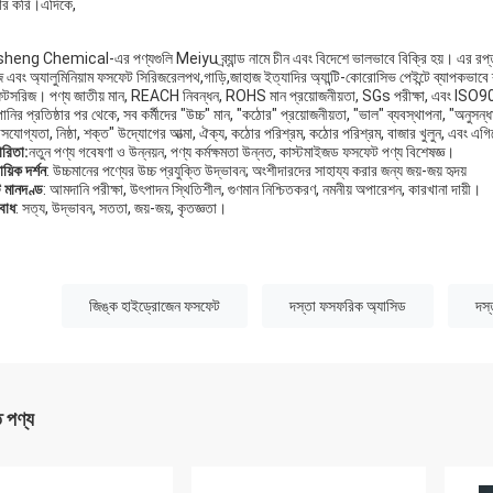
হার করি।এদিকে,
heng Chemical-এর পণ্যগুলি Meiyu ব্র্যান্ড নামে চীন এবং বিদেশে ভালভাবে বিক্রি হয়। এর রপ্তা
 এবং অ্যালুমিনিয়াম ফসফেট সিরিজরেলপথ,গাড়ি,জাহাজ ইত্যাদির অ্যান্টি-কোরোসিভ পেইন্টে ব্যাপকভাবে
টসরিজ। পণ্য জাতীয় মান, REACH নিবন্ধন, ROHS মান প্রয়োজনীয়তা, SGs পরীক্ষা, এবং ISO900
ানির প্রতিষ্ঠার পর থেকে, সব কর্মীদের "উচ্চ" মান, "কঠোর" প্রয়োজনীয়তা, "ভাল" ব্যবস্থাপনা, "অনুসন্ধান
াসযোগ্যতা, নিষ্ঠা, শক্ত" উদ্যোগের আত্মা, ঐক্য, কঠোর পরিশ্রম, কঠোর পরিশ্রম, বাজার খুলুন, এবং এগিয়ে
রিতা:
নতুন পণ্য গবেষণা ও উন্নয়ন, পণ্য কর্মক্ষমতা উন্নত, কাস্টমাইজড ফসফেট পণ্য বিশেষজ্ঞ।
ায়িক দর্শন
: উচ্চমানের পণ্যের উচ্চ প্রযুক্তি উদ্ভাবন; অংশীদারদের সাহায্য করার জন্য জয়-জয় হৃদয়
ি মানদণ্ড
: আমদানি পরীক্ষা, উৎপাদন স্থিতিশীল, গুণমান নিশ্চিতকরণ, নমনীয় অপারেশন, কারখানা দায়ী।
বোধ
: সত্য, উদ্ভাবন, সততা, জয়-জয়, কৃতজ্ঞতা।
:
জিঙ্ক হাইড্রোজেন ফসফেট
দস্তা ফসফরিক অ্যাসিড
দস্
ত পণ্য