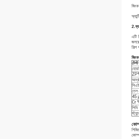
জিংক
অ্যান
2.
ব্
এটি 
জলরো
শিল্প
জিংক
টেস্
হোয়
ZP
আর্দ
পিএই
তেল
45 μ
Cr 
পিবি
স্ট্যান
কোম্
শিজিয
কোম্