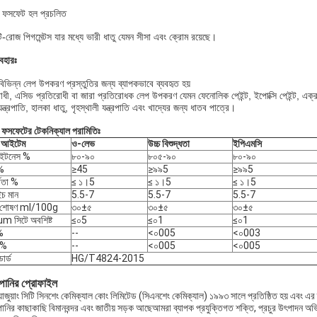
 ফসফেট হল প্রচলিত
্টি-রোজ পিগমেন্টস যার মধ্যে ভারী ধাতু যেমন সীসা এবং ক্রোম রয়েছে।
যবহারঃ
বিভিন্ন লেপ উপকরণ প্রস্তুতির জন্য ব্যাপকভাবে ব্যবহৃত হয়
ধী, এসিড প্রতিরোধী বা জারা প্রতিরোধক লেপ উপকরণ যেমন ফেনোলিক পেইন্ট, ইপোক্সি পেইন্ট, এক্রাইলিক 
 যন্ত্রপাতি, হালকা ধাতু, গৃহস্থালী যন্ত্রপাতি এবং খাদ্যের জন্য ধাতব পাত্রে।
 ফসফেটের টেকনিক্যাল পরামিতিঃ
ট আইটেম
ও-লেভ
উচ্চ বিশুদ্ধতা
ইপিএমসি
াইটনেস %
৮০-৯০
৮০৫-৯০
৮০-৯০
%
≥45
≥৯৯5
≥৯৯5
্রতা %
≤ ১।5
≤ ১।5
≤ ১।5
চ মান
5.5-7
5.5-7
5.5-7
 শোষণ ml/100g
৩০±৫
৩০±৫
৩০±৫
m সিটে অবশিষ্ট
≤০5
≤০1
≤০1
%
--
<০005
<০003
 %
--
<০005
<০005
্ডার্ড
HG/T4824-2015
পানির প্রোফাইল
়াজুয়াং সিটি সিনশেং কেমিক্যাল কোং লিমিটেড (সিএনশেং কেমিক্যাল) ১৯৯৩ সালে প্রতিষ্ঠিত হয় এবং এর 
পানির কাছাকাছি বিমানবন্দর এবং জাতীয় সড়ক আছেআমরা ব্যাপক প্রযুক্তিগত শক্তি, প্রচুর উৎপাদন অভি