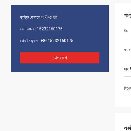
পণ্
ব্যক্তি যোগাযোগ :
孙会娜
ফোন নম্বর :
15232160175
রঙ
হোয়াটসঅ্যাপ :
+8615232160175
আবে
যোগাযোগ
সাদা
বিশে
একটি