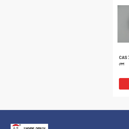
CAS 7
লেপ