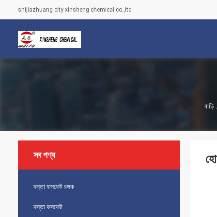
shijiazhuang city xinsheng chemical co.,ltd
বাড়ি
সব পণ্য
হো
দস্তা ফসফেট রঙ্গক
দস্তা ফসফেট