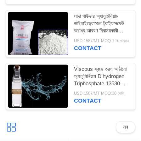
ম্যাপ
সাদা পাউডার অ্যালুমিনিয়াম
ডাইহাইড্রোজেন ট্রাইফসফেট
PRIVACY
অবাধ্য আবরণ নিরাময়কারী
POLICY
এজেন্ট 13530-50-2
USD 1587/MT MOQ:1 কিলোগ্রাম
CONTACT
Viscous স্বচ্ছ তরল আঠালো
অ্যালুমিনিয়াম Dihydrogen
Triphosphate 13530-50-
2
USD 1587/MT MOQ:30 কেজি
CONTACT
সব