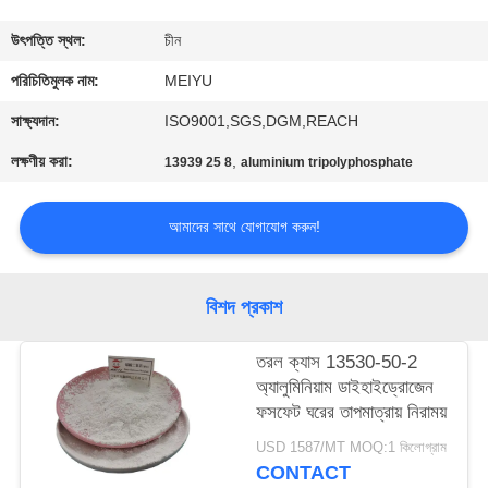
গুণমান
উৎপত্তি স্থল:
চীন
নিয়ন্ত্রণ
পরিচিতিমুলক নাম:
MEIYU
সাক্ষ্যদান:
ISO9001,SGS,DGM,REACH
আমাদের
লক্ষণীয় করা:
,
13939 25 8
aluminium tripolyphosphate
সাথে
যোগাযোগ
আমাদের সাথে যোগাযোগ করুন!
একটি
বিশদ প্রকাশ
উদ্ধৃতি
তরল ক্যাস 13530-50-2
অনুরোধ
অ্যালুমিনিয়াম ডাইহাইড্রোজেন
করুন
ফসফেট ঘরের তাপমাত্রায় নিরাময়
USD 1587/MT MOQ:1 কিলোগ্রাম
CONTACT
সাইট