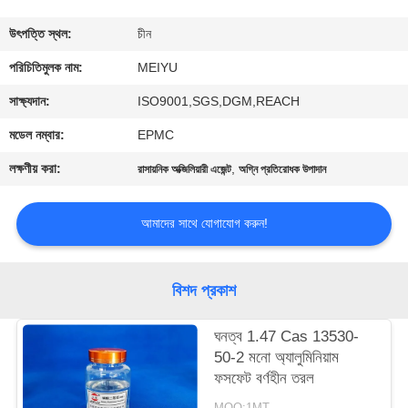
গুণমান
উৎপত্তি স্থল:
চীন
নিয়ন্ত্রণ
পরিচিতিমুলক নাম:
MEIYU
সাক্ষ্যদান:
ISO9001,SGS,DGM,REACH
আমাদের
মডেল নম্বার:
EPMC
সাথে
লক্ষণীয় করা:
,
রাসায়নিক অক্জিলিয়ারী এজেন্ট
অগ্নি প্রতিরোধক উপাদান
যোগাযোগ
আমাদের সাথে যোগাযোগ করুন!
একটি
উদ্ধৃতি
বিশদ প্রকাশ
অনুরোধ
ঘনত্ব 1.47 Cas 13530-
করুন
50-2 মনো অ্যালুমিনিয়াম
ফসফেট বর্ণহীন তরল
সাইট
MOQ:1MT