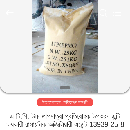
chemical
co.,ltd.
All
Rights
Reserved.
Developed
by
ECER
বাড়ি
পণ্য
ভিডিও
আমাদের
সম্বন্ধে
উচ্চ তাপমাত্রা প্রতিরোধক সামগ্রী
কারখানা
এ.টি.পি. উচ্চ তাপমাত্রা প্রতিরোধক উপকরণ এন্টি
পরিদর্শন
ক্ষয়কারী রাসায়নিক অক্জিলিয়ারী এজেন্ট 13939-25-8