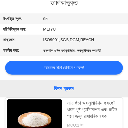
তালিকাভুক্ত
গুণমান
উৎপত্তি স্থল:
চীন
নিয়ন্ত্রণ
পরিচিতিমুলক নাম:
MEIYU
আমাদের
সাক্ষ্যদান:
ISO9001,SGS,DGM,REACH
সাথে
লক্ষণীয় করা:
,
ফসফরিক এসিড অ্যালুমিনিয়াম
অ্যালুমিনিয়াম ফসফাইট
যোগাযোগ
আমাদের সাথে যোগাযোগ করুন!
একটি
উদ্ধৃতি
বিশদ প্রকাশ
অনুরোধ
সাদা গুঁড়া অ্যালুমিনিয়াম ফসফেট
করুন
ধাতব পৃষ্ঠ প্যাসিভেশন এবং জটিল
গঠন জন্য রাসায়নিক রঙ্গক
সাইট
MOQ:1 টন