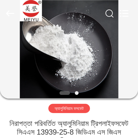
chemical
co.,ltd.
All
Rights
Reserved.
Developed
by
ECER
বাড়ি
পণ্য
ভিডিও
আমাদের
সম্বন্ধে
অ্যালুমিনিয়াম ফসফেট
কারখানা
নিরাপত্তা পরিবর্তিত অ্যালুমিনিয়াম ট্রিপলাইফসফেট
পরিদর্শন
সিএএস 13939-25-8 জিডিএম এস জিএস