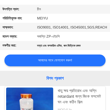
গুণমান
উৎপত্তি স্থল:
চীন
নিয়ন্ত্রণ
পরিচিতিমুলক নাম:
MEIYU
সাক্ষ্যদান:
ISO9001, ISO14001, ISO45001,SGS,REACH
আমাদের
মডেল নম্বার:
সমাপ্তি ZP-এইচপি
সাথে
লক্ষণীয় করা:
,
দস্তা এবং ফসফরিক এসিড
জল ভিত্তিক রঙ্গক
যোগাযোগ
আমাদের সাথে যোগাযোগ করুন!
একটি
উদ্ধৃতি
বিশদ প্রকাশ
অনুরোধ
ধাতু ক্ষয় প্রতিরোধ এবং অগ্নি
করুন
retardant জন্য জিংক ফসফেট
ঘন এবং কঠিন ফিল্ম
সাইট
MOQ:5 টন