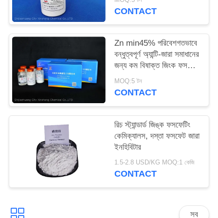
ম্যাপ
CONTACT
PRIVACY
Zn min45% পরিবেশগতভাবে
বন্ধুত্বপূর্ণ অ্যান্টি-জারা সমাধানের
POLICY
জন্য কম বিষাক্ত জিংক ফসফেট
রঙ্গক
MOQ:5 টন
CONTACT
রিচ স্ট্যান্ডার্ড জিঙ্ক ফসফেটিং
কেমিক্যালস, দস্তা ফসফেট জারা
ইনহিবিটার
1.5-2.8 USD/KG MOQ:1 কেজি
CONTACT
সব