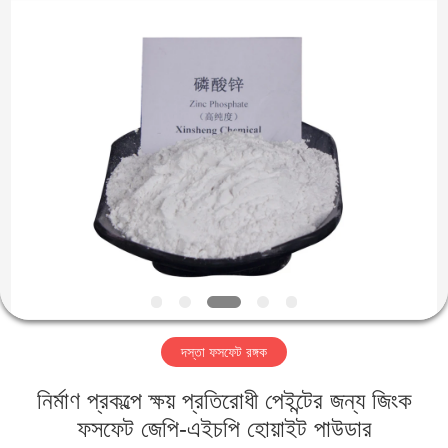
xinsheng
chemical
co.,ltd.
All
Rights
Reserved.
Developed
by
বাড়ি
ECER
পণ্য
ভিডিও
আমাদের
সম্বন্ধে
দস্তা ফসফেট রঙ্গক
কারখানা
নির্মাণ প্রকল্পে ক্ষয় প্রতিরোধী পেইন্টের জন্য জিংক
পরিদর্শন
ফসফেট জেপি-এইচপি হোয়াইট পাউডার