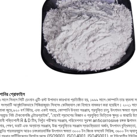
পানির প্রোফাইল
সালে সিনলে সিটি চেংনান এন্টি-রস্ট উপাদান কারখানা প্রতিষ্ঠিত হয়, ১৯৯৯ সালে কোম্পানি তার ব্যবস
 সংস্থাটি আনুষ্ঠানিকভাবে শিজিয়াজুয়াং সিনসেং কেমিক্যাল কো হিসাবে নামকরণ করা হয়েছিল। ২০২১ সালে, স
াকা জুড়ে,৬২০ বর্গ মিটার, এবং একই সময়ে, কোম্পানি উন্নত সরঞ্জাম, প্রযুক্তি চালু, উৎপাদন ক্ষমতা প্রসা
অ্যান্ড নিউ টেকনোলজি এন্টারপ্রাইজ", "হেবেই প্রদেশের বিজ্ঞান ও প্রযুক্তি ভিত্তিক ক্ষুদ্র ও মাঝার
ানী শক্তিশালী R & D টিম, নিখুঁত পরীক্ষার সরঞ্জাম, পরিবেশগত সুরক্ষা anticorrosive রঙ্গক উত্পাদন
োর, পেষণ, ভরাট এবং অন্যান্য সরঞ্জাম, উচ্চ প্রযুক্তির সরঞ্জাম স্বয়ংক্রিয়তা অর্জন, উৎপাদন বুদ্ধিমত্
েন্টের পারফরম্যান্স আরও চমৎকারবার্ষিক উৎপাদন ক্ষমতা ৩০০০ টন জিংক ফসফেট সিরিজ, ৩৬০০ টন অ্যা
ি প্রধান সার্টিফিকেশন সিস্টেম আছে (ISO9001, ISO14001, ISO45001), যা ইউরোপীয় ইউনিয়নের