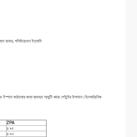
যুক্ত রাবার, পলিউরেথেন ইত্যাদি
ইস্পাত কাঠামোর জন্য ব্যবহৃত অ্যান্টি-জারা পেইন্টের উপাদান।ইলেকট্রনিক
ZPA
≥ ৯৫
≥ ৯৩