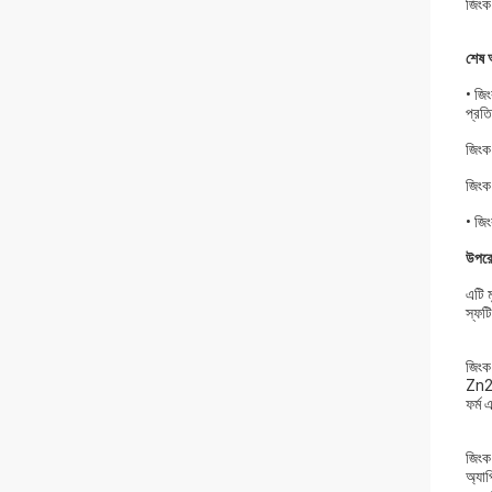
জিংক
শেষ 
• জিং
প্রতি
জিংক 
জিংক
• জিং
উপরে
এটি ম
স্ফট
জিংক
Zn2 
ফর্ম 
জিংক 
অ্যা