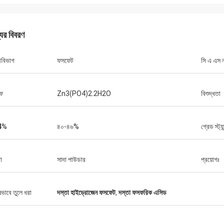
যের বিবরণ
ণীবিভাগ
ফসফেট
সি এ এস ন
ফ
Zn3(PO4)2.2H2O
বিশুদ্ধতা
4%
৪০-৪৬%
গ্রেড স্ট্যান
া
সাদা পাউডার
প্রয়োগঃ
ষভাবে তুলে ধরা
দস্তা হাইড্রোজেন ফসফেট
,
দস্তা ফসফরিক এসিড