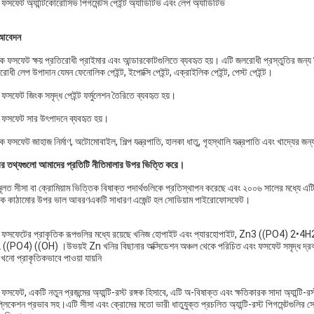
 ফসফেট অ্যান্টিকোরোসিভ পিগমেন্টস পেইন্ট অ্যাডিটিভ এবং লেপ অ্যাডিটিভ
আবেদন
ক ফসফেট ক্ষয় প্রতিরোধী প্রাইমার এবং আন্ডারকোটগুলিতে ব্যবহৃত হয়। এটি জলরোধী প্রস্তুতির জন্য ব
রোধী লেপ উপাদান যেমন ফেনোলিক পেইন্ট, ইপোক্সি পেইন্ট, এক্রাইলিক পেইন্ট, পেস্ট পেইন্ট।
ফসফেট জিংক সমৃদ্ধ পেইন্ট ফর্মুলেশন তৈরিতে ব্যবহৃত হয়।
 ফসফেট সার উৎপাদনে ব্যবহৃত হয়।
ক ফসফেট জাহাজ নির্মাণ, অটোমোবাইল, শিল্প যন্ত্রপাতি, হালকা ধাতু, গৃহস্থালি যন্ত্রপাতি এবং খাদ্যের জ
র তথ্যগুলো আমাদের প্রতিটি নীতিমালার উপর ভিত্তি করে।
ূলত সীসা বা ক্রোমিয়াম ভিত্তিক বিষাক্ত পদার্থগুলিকে প্রতিস্থাপন করেছে এবং ২০০৬ সালের মধ্যে এটি
িক কাঠামোর উপর ভাল আবরণএকটি সাধারণ এজেন্ট হল সোডিয়াম পাইরোফোসফেট।
 ফসফেটের প্রাকৃতিক রূপগুলির মধ্যে রয়েছে খনিজ হোপাইট এবং প্যারহোপাইট, Zn3 ((PO4) 2•4H2O।
((PO4) ((OH) ।উভয়ই Zn খনির বিছানার অক্সিডেশন অঞ্চল থেকে পরিচিত এবং ফসফেট সমৃদ্ধ দ্রবণের 
এখনো প্রাকৃতিকভাবে পাওয়া যায়নি
ফসফেট, একটি নতুন প্রজন্মের অ্যান্টি-রস্ট রঙ্গক হিসাবে, এটি অ-বিষাক্ত এবং ক্ষতিকারক সাদা অ্যান্টি-রস
প্লিকেশন প্রভাব সহ।এটি সীসা এবং ক্রোমের মতো ভারী ধাতুযুক্ত প্রচলিত অ্যান্টি-রস্ট পিগমেন্টগুলি