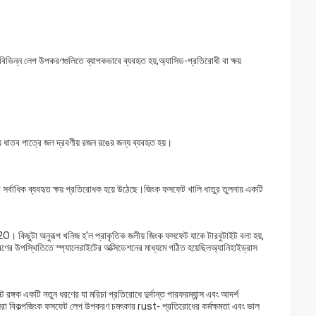
িভিন্ন লেপ উপকরণগুলিতে ব্যাপকভাবে ব্যবহৃত হয়,অ্যাসিড-প্রতিরোধী বা ক্ষয়
ন্য ধাতব পাত্রে জল দ্রবণীয় রজন রঙের জন্য ব্যবহৃত হয়।
 সর্বাধিক ব্যবহৃত ক্ষয় প্রতিরোধক হয়ে উঠেছে।জিংক ফসফেট খালি ধাতুর তুলনায় একটি
 কিছুটা অনুরূপ খনিজ হ'ল প্রাকৃতিক জলীয় জিংক ফসফেট যাকে টারবুটাইট বলা হয়,
উপস্থিতিতে স্প্যালেরাইটের অক্সিডেশনের মাধ্যমে গঠিত হয়েছিলঅ্যানিহাইড্রাস
্ট রঙ্গক একটি নতুন ধরণের যা মরিচা প্রতিরোধে দুর্দান্ত পারফরম্যান্স এবং আদর্শ
র সেরা বিকল্পজিংক ফসফেট লেপ উপকরণ চমৎকার rust- প্রতিরোধের কর্মক্ষমতা এবং ভাল