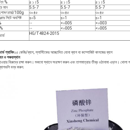
্রতা %
≤ ১।5
≤ ১।5
≤ ১।5
চ মান
5.5-7
5.5-7
5.5-7
 শোষণ ml/100g
৩০±৫
৩০±৫
৩০±৫
m সিটে অবশিষ্ট
≤০5
≤০1
≤০1
%
--
<০005
<০003
 %
--
<০005
<০005
HG/T4824-2015
্ডার্ড
ন্ডার্ড প্যাকিং
২৫ কেজি/ব্যাগ, প্লাস্টিকের আচ্ছাদিত বোনা ব্যাগ বা কম্পোজিট কাগজের ব্যাগ
ন ও সঞ্চয়স্থান
য়ার বিরুদ্ধে রক্ষা করুন। শুকনো স্থানে সংরক্ষণ করুন এবং তাপমাত্রার তীব্র ওঠানামা এড়ান। খোলা প্
্যাগগুলি বন্ধ করুন.