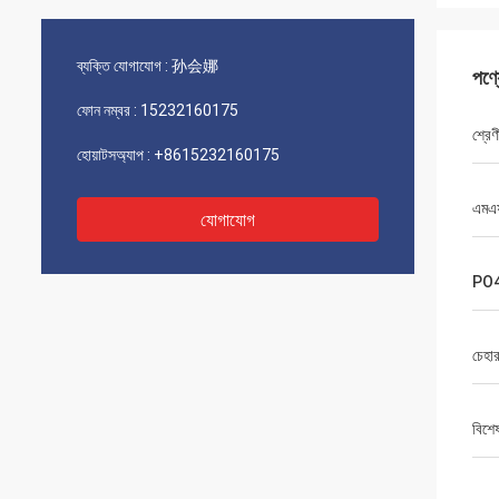
ব্যক্তি যোগাযোগ :
孙会娜
পণ্
ফোন নম্বর :
15232160175
শ্রে
হোয়াটসঅ্যাপ :
+8615232160175
এমএ
যোগাযোগ
PO
চেহার
বিশে