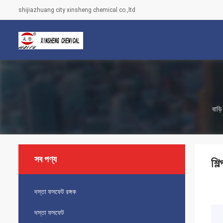
shijiazhuang city xinsheng chemical co.,ltd
বাড়ি
সব পণ্য
শি
দস্তা ফসফেট রঙ্গক
দস্তা ফসফেট