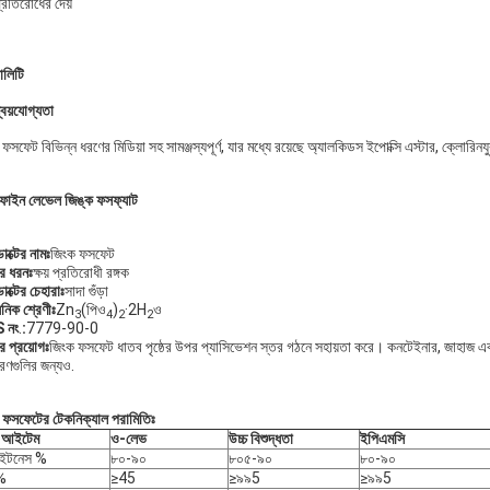
্রতিরোধের দেয়
ালিটি
্বয়যোগ্যতা
ফসফেট বিভিন্ন ধরণের মিডিয়া সহ সামঞ্জস্যপূর্ণ, যার মধ্যে রয়েছে অ্যালকিডস ইপোক্সি এস্টার, ক্লোরিন
রফাইন লেভেল জিঙ্ক ফসফ্যাট
াক্টের নামঃ
জিংক ফসফেট
ের ধরনঃ
ক্ষয় প্রতিরোধী রঙ্গক
াক্টের চেহারাঃ
সাদা গুঁড়া
়নিক শ্রেণীঃ
Zn
(পিও
)
·2H
ও
3
4
2
2
 নং
.
:
7779-90-0
র প্রয়োগঃ
জিংক ফসফেট ধাতব পৃষ্ঠের উপর প্যাসিভেশন স্তর গঠনে সহায়তা করে। কনটেইনার, জাহাজ এবং 
ণগুলির জন্যও.
 ফসফেটের টেকনিক্যাল পরামিতিঃ
ট আইটেম
ও-লেভ
উচ্চ বিশুদ্ধতা
ইপিএমসি
াইটনেস %
৮০-৯০
৮০৫-৯০
৮০-৯০
%
≥45
≥৯৯5
≥৯৯5