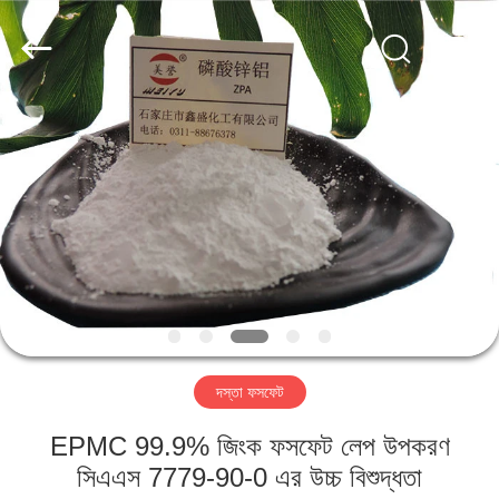
chemical
co.,ltd.
All
Rights
Reserved.
Developed
by
ECER
বাড়ি
পণ্য
ভিডিও
আমাদের
সম্বন্ধে
দস্তা ফসফেট
কারখানা
EPMC 99.9% জিংক ফসফেট লেপ উপকরণ
পরিদর্শন
সিএএস 7779-90-0 এর উচ্চ বিশুদ্ধতা