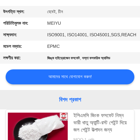
গুণমান
উৎপত্তি স্থল:
হেবেই, চীন
নিয়ন্ত্রণ
পরিচিতিমুলক নাম:
MEIYU
সাক্ষ্যদান:
ISO9001, ISO14001, ISO45001,SGS,REACH
আমাদের
মডেল নম্বার:
EPMC
সাথে
লক্ষণীয় করা:
,
জিঙ্ক হাইড্রোজেন ফসফেট
দস্তা ফসফরিক অ্যাসিড
যোগাযোগ
আমাদের সাথে যোগাযোগ করুন!
একটি
উদ্ধৃতি
বিশদ প্রকাশ
অনুরোধ
ইপিএমসি জিংক ফসফেট নিম্ন
করুন
ভারী ধাতু অ্যান্টি-রস্ট পেইন্ট দিয়ে
জল পেইন্ট উত্পাদন জন্য
সাইট
MOQ:1 কেজি