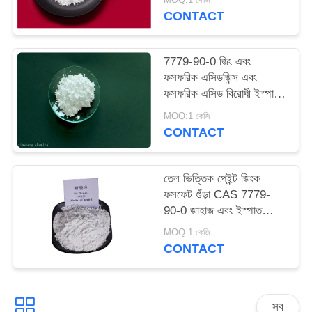
ম্যাপ
CONTACT
PRIVACY
7779-90-0 জিং এবং
ফসফরিক এসিডজিন্স এবং
POLICY
ফসফরিক এসিড বিরোধী ইস্পাত
জন্য ক্ষয়কারী পেইন্ট
MOQ:1 কেজি
CONTACT
তেল ভিত্তিক পেইন্ট জিংক
ফসফেট গুঁড়া CAS 7779-
90-0 জাহাজ এবং ইস্পাত
কাঠামো সংরক্ষণ করুন
MOQ:1 কেজি
CONTACT
সব