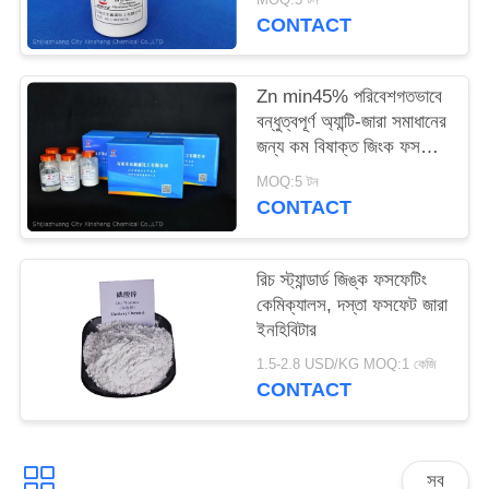
ম্যাপ
CONTACT
PRIVACY
Zn min45% পরিবেশগতভাবে
বন্ধুত্বপূর্ণ অ্যান্টি-জারা সমাধানের
POLICY
জন্য কম বিষাক্ত জিংক ফসফেট
রঙ্গক
MOQ:5 টন
CONTACT
রিচ স্ট্যান্ডার্ড জিঙ্ক ফসফেটিং
কেমিক্যালস, দস্তা ফসফেট জারা
ইনহিবিটার
1.5-2.8 USD/KG MOQ:1 কেজি
CONTACT
সব