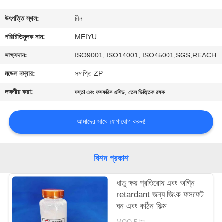
গুণমান
উৎপত্তি স্থল:
চীন
নিয়ন্ত্রণ
পরিচিতিমুলক নাম:
MEIYU
সাক্ষ্যদান:
ISO9001, ISO14001, ISO45001,SGS,REACH
আমাদের
মডেল নম্বার:
সমাপ্তি ZP
সাথে
লক্ষণীয় করা:
,
দস্তা এবং ফসফরিক এসিড
তেল ভিত্তিক রঙ্গক
যোগাযোগ
আমাদের সাথে যোগাযোগ করুন!
একটি
উদ্ধৃতি
বিশদ প্রকাশ
অনুরোধ
ধাতু ক্ষয় প্রতিরোধ এবং অগ্নি
করুন
retardant জন্য জিংক ফসফেট
ঘন এবং কঠিন ফিল্ম
সাইট
MOQ:5 টন