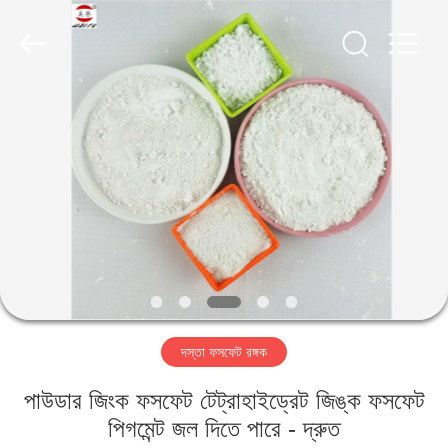
chemical
co.,ltd.
All
Rights
Reserved.
Developed
by
ECER
বাড়ি
পণ্য
ভিডিও
আমাদের
সম্বন্ধে
দস্তা ফসফেট রঙ্গক
কারখানা
পাউডার জিংক ফসফেট টেট্রাহাইড্রেট জিঙ্ক ফসফেট
পরিদর্শন
পিগমেন্ট জল দিতে পারে - দ্রুত